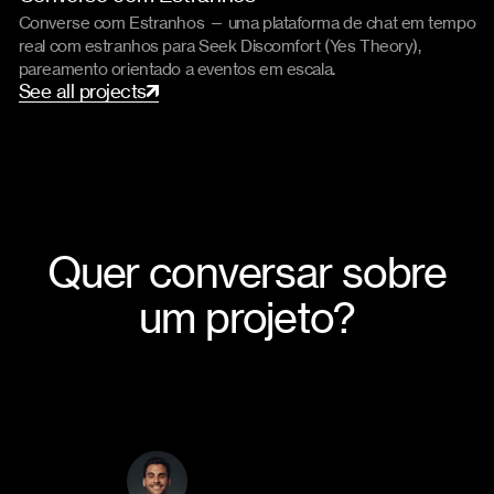
Converse com Estranhos — uma plataforma de chat em tempo
real com estranhos para Seek Discomfort (Yes Theory),
pareamento orientado a eventos em escala.
S
e
e
a
l
l
p
r
o
j
e
c
t
s
Quer conversar sobre
um projeto?
Desde a criação de identidades de marca únicas até
o design de sites intuitivos e conteúdo valioso,
estamos aqui para executar suas ideias. Entre em
contato conosco e vamos discutir seu projeto.
Arthur Galvão