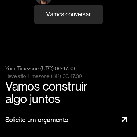
Cofundador e CBO
V
a
m
o
s
c
o
n
v
e
r
s
a
r
Your Timezone (UTC) 06:47:30
Revelatio Timezone (BR) 03:47:30
Vamos construir
algo juntos
S
o
l
i
c
i
t
e
u
m
o
r
ç
a
m
e
n
t
o