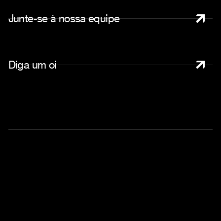
J
u
n
t
e
-
s
e
à
n
o
s
s
a
e
q
u
i
p
e
D
i
g
a
u
m
o
i