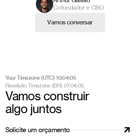
Arthur Galvão
Cofundador e CBO
V
a
m
o
s
c
o
n
v
e
r
s
a
r
Your Timezone (UTC) 10:04:05
Revelatio Timezone (BR) 07:04:05
Vamos construir
algo juntos
S
o
l
i
c
i
t
e
u
m
o
r
ç
a
m
e
n
t
o