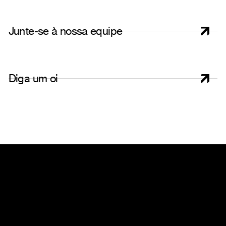
J
u
n
t
e
-
s
e
à
n
o
s
s
a
e
q
u
i
p
e
D
i
g
a
u
m
o
i