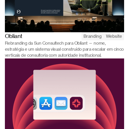
Obliant
Branding
Website
Rebranding da Sun Consultech para Obliant — nome,
estratégia e um sistema visual construído para escalar em cinco
verticais de consultoria com autoridade institucional.