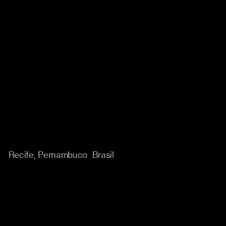
Localização
Recife, Pernambuco Brasil
Cases
Instagram
Trabalho
Behance
Abordagem
Linkedin