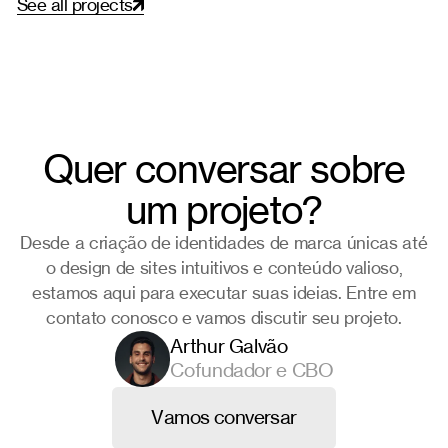
S
e
e
a
l
l
p
r
o
j
e
c
t
s
Quer conversar sobre
um projeto?
Desde a criação de identidades de marca únicas até
o design de sites intuitivos e conteúdo valioso,
estamos aqui para executar suas ideias. Entre em
contato conosco e vamos discutir seu projeto.
Arthur Galvão
Cofundador e CBO
V
a
m
o
s
c
o
n
v
e
r
s
a
r