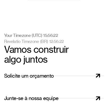
Your Timezone (UTC) 15:56:23
Revelatio Timezone (BR) 12:56:23
Vamos construir
algo juntos
S
o
l
i
c
i
t
e
u
m
o
r
ç
a
m
e
n
t
o
J
u
n
t
e
-
s
e
à
n
o
s
s
a
e
q
u
i
p
e