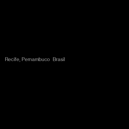
Localização
Recife, Pernambuco Brasil
Cases
Instagram
Trabalho
Behance
Abordagem
Linkedin
Sobre
Carreiras