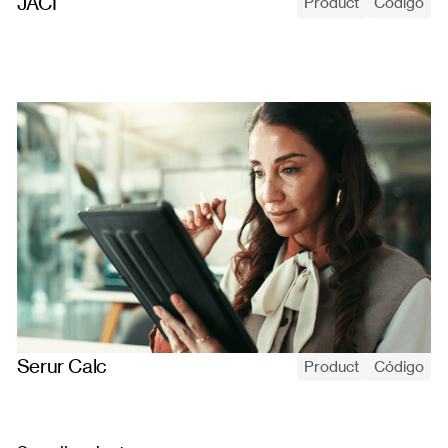
JACI
Product
Código
Criação da JACI, plataforma interna da Serur que gerencia mais
de 150.000 processos jurídicos — levantamento de requisitos,
UX/UI, design de produto, testes de usuário, desenvolvimento
full-stack e lançamento.
Serur Calc
Product
Código
Serur Calc automatiza cálculos de correção monetária para
processos judiciais, substituindo planilhas manuais por regras
padronizadas e versionadas no lado do servidor.