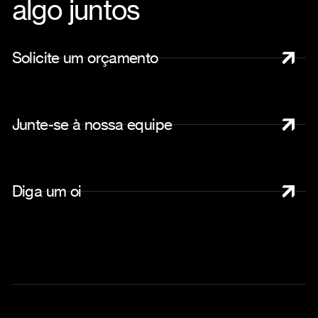
algo juntos
S
o
l
i
c
i
t
e
u
m
o
r
ç
a
m
e
n
t
o
J
u
n
t
e
-
s
e
à
n
o
s
s
a
e
q
u
i
p
e
D
i
g
a
u
m
o
i