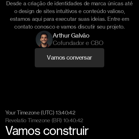
Desde a criação de identidades de marca únicas até
o design de sites intuitivos e conteúdo valioso,
estamos aqui para executar suas ideias. Entre em
contato conosco e vamos discutir seu projeto.
Arthur Galvão
Cofundador e CBO
V
a
m
o
s
c
o
n
v
e
r
s
a
r
Your Timezone (UTC) 13:40:48
Revelatio Timezone (BR) 10:40:48
Vamos construir