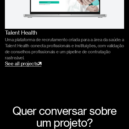
Talent Health
Product
Código
Uma plataforma de recrutamento criada para a área da saúde: a
Talent Health conecta profissionais e instituições, com validação
de conselhos profissionais e um pipeline de contratação
rastreável.
S
e
e
a
l
l
p
r
o
j
e
c
t
s
Quer conversar sobre
um projeto?