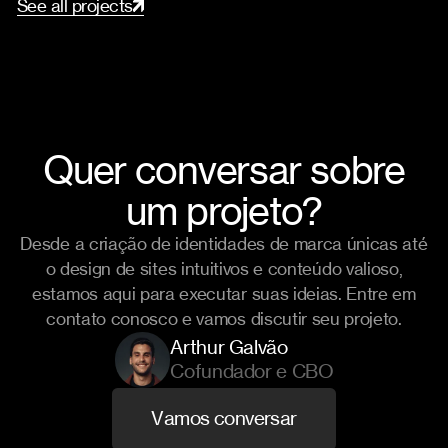
S
e
e
a
l
l
p
r
o
j
e
c
t
s
Quer conversar sobre
um projeto?
Desde a criação de identidades de marca únicas até
o design de sites intuitivos e conteúdo valioso,
estamos aqui para executar suas ideias. Entre em
contato conosco e vamos discutir seu projeto.
Arthur Galvão
Cofundador e CBO
V
a
m
o
s
c
o
n
v
e
r
s
a
r