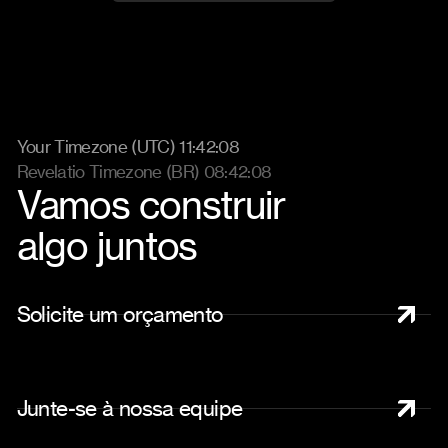
Your Timezone (UTC) 11:42:16
Revelatio Timezone (BR) 08:42:16
Vamos construir
algo juntos
S
o
l
i
c
i
t
e
u
m
o
r
ç
a
m
e
n
t
o
J
u
n
t
e
-
s
e
à
n
o
s
s
a
e
q
u
i
p
e