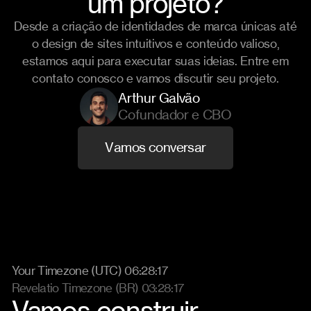
um projeto?
Desde a criação de identidades de marca únicas até
o design de sites intuitivos e conteúdo valioso,
estamos aqui para executar suas ideias. Entre em
contato conosco e vamos discutir seu projeto.
Arthur Galvão
Cofundador e CBO
V
a
m
o
s
c
o
n
v
e
r
s
a
r
Your Timezone (UTC) 06:28:23
Revelatio Timezone (BR) 03:28:23
Vamos construir