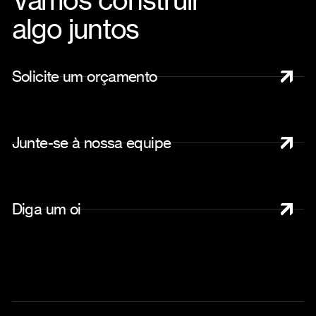
algo juntos
S
o
l
i
c
i
t
e
u
m
o
r
ç
a
m
e
n
t
o
J
u
n
t
e
-
s
e
à
n
o
s
s
a
e
q
u
i
p
e
D
i
g
a
u
m
o
i