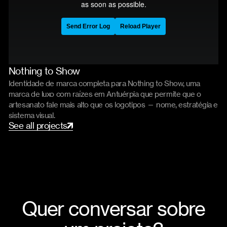
Nothing to Show
Branding
Website
Identidade de marca completa para Nothing to Show, uma
marca de luxo com raízes em Antuérpia que permite que o
artesanato fale mais alto que os logotipos — nome, estratégia e
sistema visual.
S
e
e
a
l
l
p
r
o
j
e
c
t
s
Quer conversar sobre