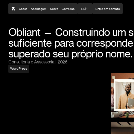
Cases
Abordagem
Sobre
Carreiras
EN
/
PT
E
n
t
r
e
e
m
c
o
n
t
a
t
o
Obliant — Construindo um s
suficiente para corresponde
superado seu próprio nome.
Consultoria e Assessoria | 2026
WordPress